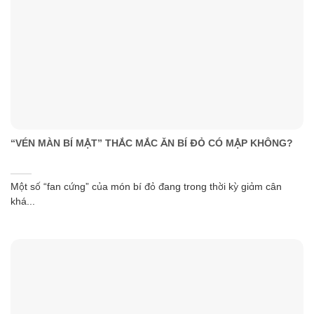
“VÉN MÀN BÍ MẬT” THẮC MẮC ĂN BÍ ĐỎ CÓ MẬP KHÔNG?
Một số “fan cứng” của món bí đỏ đang trong thời kỳ giảm cân
khá...