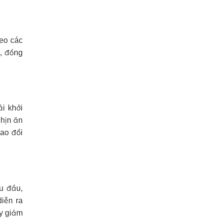
heo các
ả, đồng
ải khởi
nhịn ăn
rao đổi
u đầu,
diễn ra
uy giảm