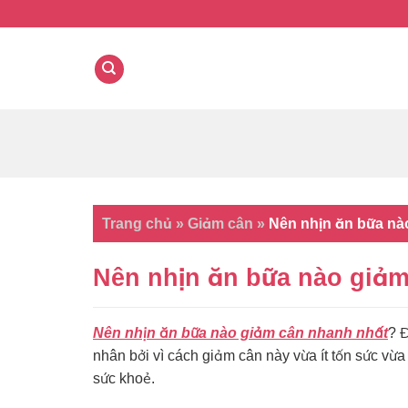
Skip
to
content
Trang chủ
»
Giảm cân
»
Nên nhịn ăn bữa nà
Nên nhịn ăn bữa nào giả
Nên nhịn ăn bữa nào giảm cân nhanh nhất
? 
nhân bởi vì cách giảm cân này vừa ít tốn sức vừ
sức khoẻ.