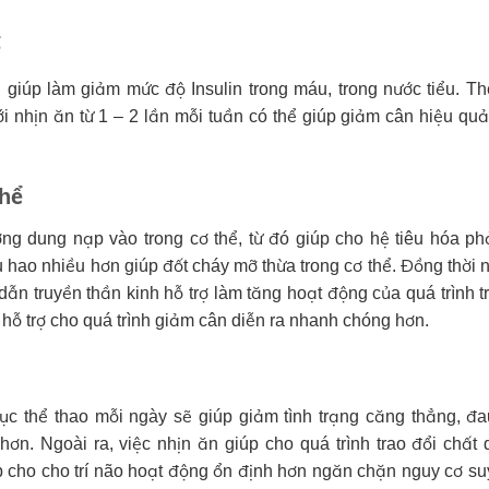
ể
 giúp làm giảm mức độ Insulin trong máu, trong nước tiểu. T
ới nhịn ăn từ 1 – 2 lần mỗi tuần có thể giúp giảm cân hiệu qu
.
thể
g dung nạp vào trong cơ thể, từ đó giúp cho hệ tiêu hóa ph
 hao nhiều hơn giúp đốt cháy mỡ thừa trong cơ thể. Đồng thời 
ẫn truyền thần kinh hỗ trợ làm tăng hoạt động của quá trình t
, hỗ trợ cho quá trình giảm cân diễn ra nhanh chóng hơn.
ục thể thao mỗi ngày sẽ giúp giảm tình trạng căng thẳng, đa
hơn. Ngoài ra, việc nhịn ăn giúp cho quá trình trao đổi chất 
p cho cho trí não hoạt động ổn định hơn ngăn chặn nguy cơ s