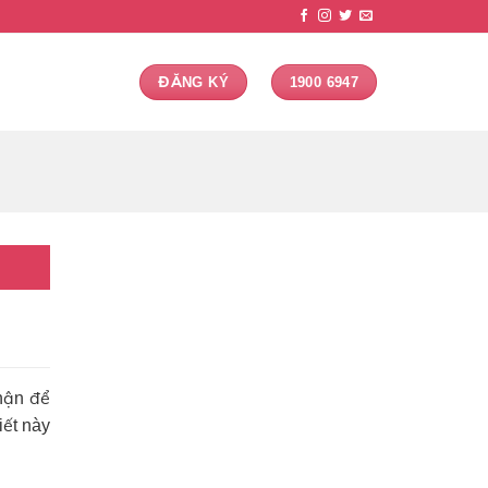
ĐĂNG KÝ
1900 6947
thận để
iết này