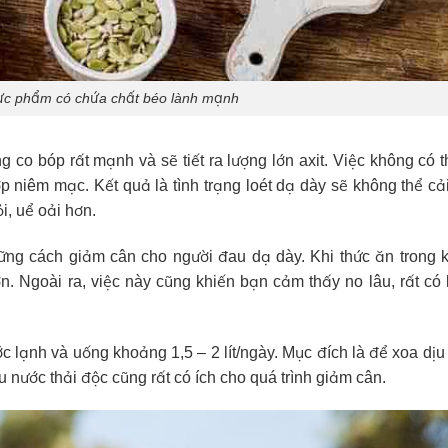
hực phẩm có chứa chất béo lành mạnh
g co bóp rất mạnh và sẽ tiết ra lượng lớn axit. Việc không có 
p niêm mạc. Kết quả là tình trạng loét dạ dày sẽ không thể cải
i, uể oải hơn.
ững cách giảm cân cho người đau dạ dày. Khi thức ăn trong 
n. Ngoài ra, việc này cũng khiến bạn cảm thấy no lâu, rất có 
 lạnh và uống khoảng 1,5 – 2 lít/ngày. Mục đích là để xoa dị
u nước thải độc cũng rất có ích cho quá trình giảm cân.