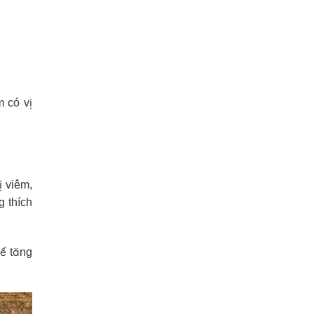
m có vị
ị viêm,
g thích
ể tăng