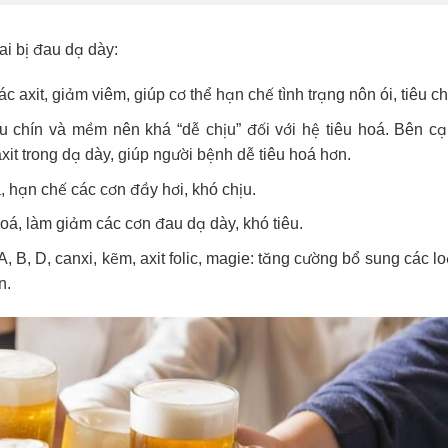
ai bị đau dạ dày:
 axit, giảm viêm, giúp cơ thể hạn chế tình trạng nôn ói, tiêu ch
u chín và mềm nên khá “dễ chịu” đối với hệ tiêu hoá. Bên cạ
it trong dạ dày, giúp người bệnh dễ tiêu hoá hơn.
, hạn chế các cơn đầy hơi, khó chịu.
oá, làm giảm các cơn đau dạ dày, khó tiêu.
 B, D, canxi, kẽm, axit folic, magie: tăng cường bổ sung các lo
n.