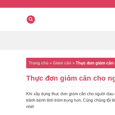
Skip
to
content
Trang chủ
»
Giảm cân
»
Thực đơn giảm cân 
Thực đơn giảm cân cho ng
Khi xây dựng thực đơn giảm cân cho người đau 
tránh bệnh tình trầm trọng hơn. Cùng chúng tôi t
nhé!