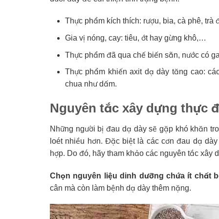
Thực phẩm kích thích: rượu, bia, cà phê, trà
Gia vị nóng, cay: tiêu, ớt hay gừng khô,…
Thực phẩm đã qua chế biến sẵn, nước có ga,
Thực phẩm khiến axit dạ dày tăng cao: các 
chua như dấm.
Nguyên tắc xây dựng thực đ
Những người bị đau dạ dày sẽ gặp khó khăn tron
loét nhiều hơn. Đặc biệt là các cơn đau dạ dà
hợp. Do đó, hãy tham khảo các nguyên tắc xây 
Chọn nguyên liệu dinh dưỡng chứa ít chất b
cân mà còn làm bệnh dạ dày thêm nặng.