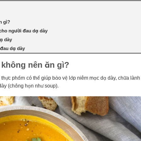
n gì?
cho người đau dạ dày
dạ dày
 đau dạ dày
 không nên ăn gì?
 thực phẩm có thể giúp bảo vệ lớp niêm mạc dạ dày, chữa làn
ạ dày (chẳng hạn như soup).