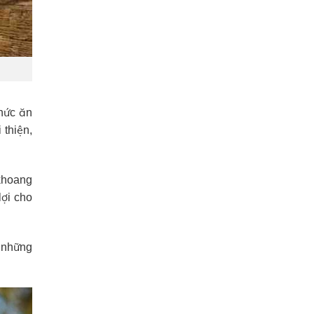
thức ăn
 thiện,
khoang
lợi cho
u những