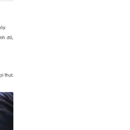
ảy.
nh đó,
ại thực