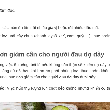
 đậm đặc.
 các món ăn tẩm rất nhiều gia vị hoặc rất nhiều dầu mỡ.
loại trái cây chua (chanh, qya3 khế, cam, quýt,…), thực phẩ
ơn giảm cân cho người đau dạ dày
g việc ăn uống, bởi lẽ nếu không cẩn thận sẽ khiến dạ dày b
y càng dữ dội hơn khi bạn ăn phải những loại thực phẩm khôn
dựng thực đơn giảm cân cho người đau dạ dày dưới đây:
éo:
Việc hấp thụ lượng lớn chất béo không những khiến cơ th