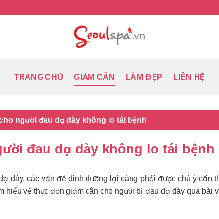
TRANG CHỦ
GIẢM CÂN
LÀM ĐẸP
LIÊN HỆ
cho người đau dạ dày không lo tái bệnh
ười đau dạ dày không lo tái bệnh
dạ dày, các vấn đề dinh dưỡng lại càng phải được chú ý cẩn 
ìm hiểu về thực đơn giảm cân cho người bị đau dạ dày qua bài v