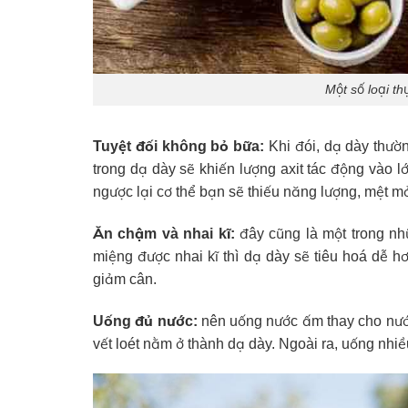
Một số loại t
Tuyệt đối không bỏ bữa:
Khi đói, dạ dày thườn
trong dạ dày sẽ khiến lượng axit tác động vào lớ
ngược lại cơ thể bạn sẽ thiếu năng lượng, mệt mỏ
Ăn chậm và nhai kĩ:
đây cũng là một trong nh
miệng được nhai kĩ thì dạ dày sẽ tiêu hoá dễ hơ
giảm cân.
Uống đủ nước:
nên uống nước ấm thay cho nước
vết loét nằm ở thành dạ dày. Ngoài ra, uống nhiề